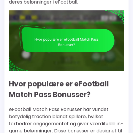
deres belønninger i eFootball.
Hvor populære er eFootball
Match Pass Bonusser?
eFootball Match Pass Bonusser har vundet
betydelig traction blandt spillere, hvilket
forbedrer engagementet og giver værdifulde in-
game belønninger. Disse bonusser er designet til