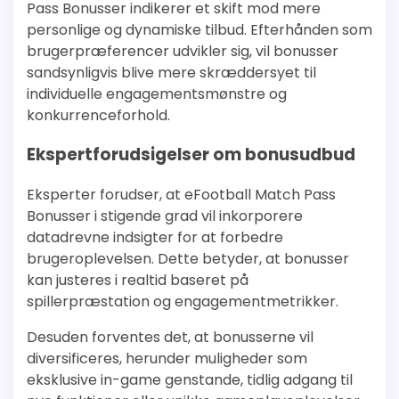
Pass Bonusser indikerer et skift mod mere
personlige og dynamiske tilbud. Efterhånden som
brugerpræferencer udvikler sig, vil bonusser
sandsynligvis blive mere skræddersyet til
individuelle engagementsmønstre og
konkurrenceforhold.
Ekspertforudsigelser om bonusudbud
Eksperter forudser, at eFootball Match Pass
Bonusser i stigende grad vil inkorporere
datadrevne indsigter for at forbedre
brugeroplevelsen. Dette betyder, at bonusser
kan justeres i realtid baseret på
spillerpræstation og engagementmetrikker.
Desuden forventes det, at bonusserne vil
diversificeres, herunder muligheder som
eksklusive in-game genstande, tidlig adgang til