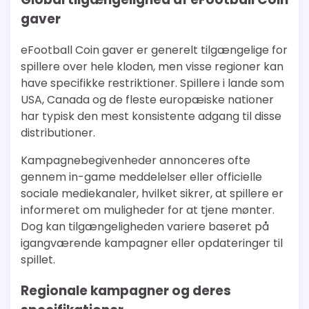
gaver
eFootball Coin gaver er generelt tilgængelige for
spillere over hele kloden, men visse regioner kan
have specifikke restriktioner. Spillere i lande som
USA, Canada og de fleste europæiske nationer
har typisk den mest konsistente adgang til disse
distributioner.
Kampagnebegivenheder annonceres ofte
gennem in-game meddelelser eller officielle
sociale mediekanaler, hvilket sikrer, at spillere er
informeret om muligheder for at tjene mønter.
Dog kan tilgængeligheden variere baseret på
igangværende kampagner eller opdateringer til
spillet.
Regionale kampagner og deres