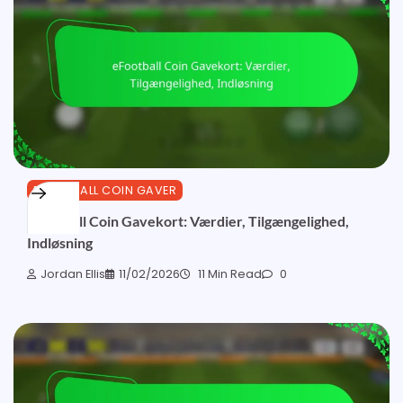
EFOOTBALL COIN GAVER
eFootball Coin Gavekort: Værdier, Tilgængelighed,
Indløsning
Jordan Ellis
11/02/2026
11 Min Read
0