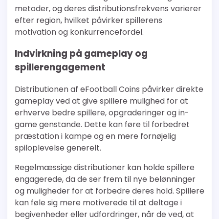
metoder, og deres distributionsfrekvens varierer
efter region, hvilket påvirker spillerens
motivation og konkurrencefordel.
Indvirkning på gameplay og
spillerengagement
Distributionen af eFootball Coins påvirker direkte
gameplay ved at give spillere mulighed for at
erhverve bedre spillere, opgraderinger og in-
game genstande. Dette kan føre til forbedret
præstation i kampe og en mere fornøjelig
spiloplevelse generelt.
Regelmæssige distributioner kan holde spillere
engagerede, da de ser frem til nye belønninger
og muligheder for at forbedre deres hold. Spillere
kan føle sig mere motiverede til at deltage i
begivenheder eller udfordringer, når de ved, at