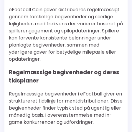
eFootball Coin gaver distribueres regelmæssigt
gennem forskellige begivenheder og særlige
lejligheder, med frekvens der varierer baseret på
spillerengagement og spilopdateringer. Spillere
kan forvente konsistente belønninger under
planlagte begivenheder, sammen med
yderligere gaver for betydelige milepæle eller
opdateringer.
Regelmæssige begivenheder og deres
tidsplaner
Regelmæssige begivenheder i eFootball giver en
struktureret tidslinje for møntdistributioner. Disse
begivenheder finder typisk sted på ugentlig eller
månedlig basis, i overensstemmelse med in-
game konkurrencer og udfordringer.