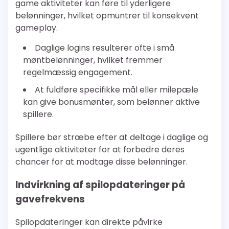
game aktiviteter kan føre til yderligere
belønninger, hvilket opmuntrer til konsekvent
gameplay.
Daglige logins resulterer ofte i små
møntbelønninger, hvilket fremmer
regelmæssig engagement.
At fuldføre specifikke mål eller milepæle
kan give bonusmønter, som belønner aktive
spillere.
Spillere bør stræbe efter at deltage i daglige og
ugentlige aktiviteter for at forbedre deres
chancer for at modtage disse belønninger.
Indvirkning af spilopdateringer på
gavefrekvens
Spilopdateringer kan direkte påvirke