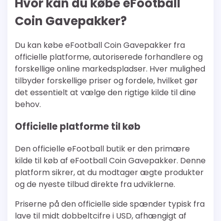
Hvor kan du købe eFootball
Coin Gavepakker?
Du kan købe eFootball Coin Gavepakker fra
officielle platforme, autoriserede forhandlere og
forskellige online markedspladser. Hver mulighed
tilbyder forskellige priser og fordele, hvilket gør
det essentielt at vælge den rigtige kilde til dine
behov.
Officielle platforme til køb
Den officielle eFootball butik er den primære
kilde til køb af eFootball Coin Gavepakker. Denne
platform sikrer, at du modtager ægte produkter
og de nyeste tilbud direkte fra udviklerne.
Priserne på den officielle side spænder typisk fra
lave til midt dobbeltcifre i USD, afhængigt af