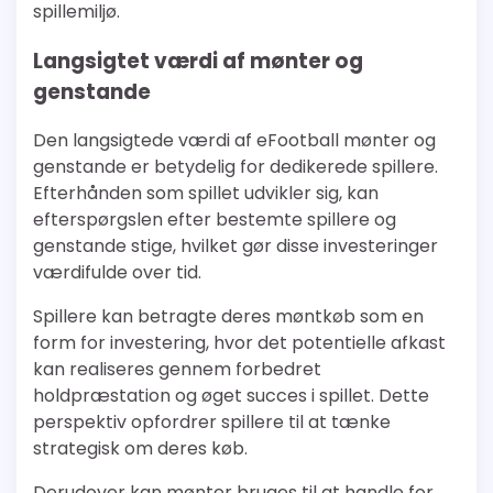
spillemiljø.
Langsigtet værdi af mønter og
genstande
Den langsigtede værdi af eFootball mønter og
genstande er betydelig for dedikerede spillere.
Efterhånden som spillet udvikler sig, kan
efterspørgslen efter bestemte spillere og
genstande stige, hvilket gør disse investeringer
værdifulde over tid.
Spillere kan betragte deres møntkøb som en
form for investering, hvor det potentielle afkast
kan realiseres gennem forbedret
holdpræstation og øget succes i spillet. Dette
perspektiv opfordrer spillere til at tænke
strategisk om deres køb.
Derudover kan mønter bruges til at handle for