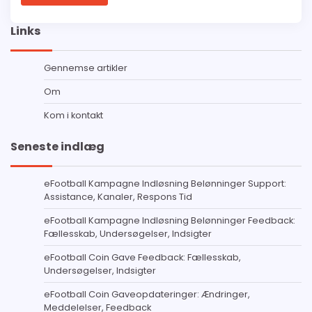
Links
Gennemse artikler
Om
Kom i kontakt
Seneste indlæg
eFootball Kampagne Indløsning Belønninger Support:
Assistance, Kanaler, Respons Tid
eFootball Kampagne Indløsning Belønninger Feedback:
Fællesskab, Undersøgelser, Indsigter
eFootball Coin Gave Feedback: Fællesskab,
Undersøgelser, Indsigter
eFootball Coin Gaveopdateringer: Ændringer,
Meddelelser, Feedback