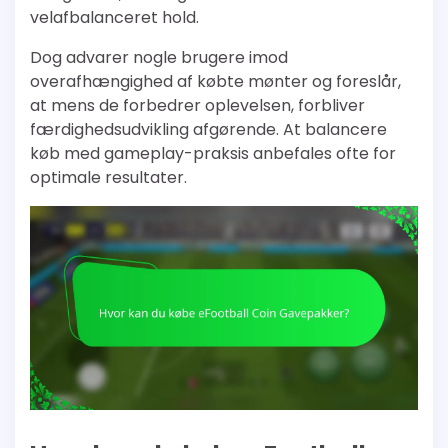
velafbalanceret hold.
Dog advarer nogle brugere imod
overafhængighed af købte mønter og foreslår,
at mens de forbedrer oplevelsen, forbliver
færdighedsudvikling afgørende. At balancere
køb med gameplay-praksis anbefales ofte for
optimale resultater.