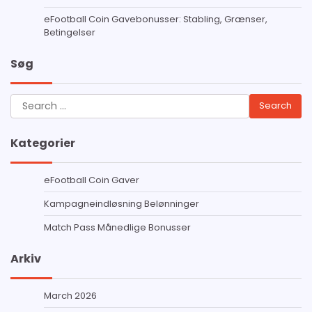
eFootball Coin Gavebonusser: Stabling, Grænser,
Betingelser
Søg
Search
for:
Kategorier
eFootball Coin Gaver
Kampagneindløsning Belønninger
Match Pass Månedlige Bonusser
Arkiv
March 2026