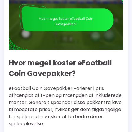
Hvor meget koster eFootball
Coin Gavepakker?
eFootball Coin Gavepakker varierer i pris
afhængigt af typen og mængden af inkluderede
mønter. Generelt spænder disse pakker fra lave
til moderate priser, hvilket gør dem tilgængelige
for spillere, der ønsker at forbedre deres
spilleoplevelse.