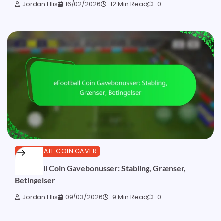
Jordan Ellis
16/02/2026
12 Min Read
0
EFOOTBALL COIN GAVER
eFootball Coin Gavebonusser: Stabling, Grænser,
Betingelser
Jordan Ellis
09/03/2026
9 Min Read
0