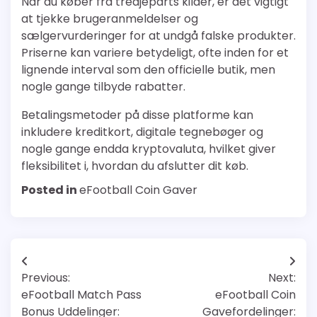
Når du køber fra tredjeparts kilder, er det vigtigt
at tjekke brugeranmeldelser og
sælgervurderinger for at undgå falske produkter.
Priserne kan variere betydeligt, ofte inden for et
lignende interval som den officielle butik, men
nogle gange tilbyde rabatter.
Betalingsmetoder på disse platforme kan
inkludere kreditkort, digitale tegnebøger og
nogle gange endda kryptovaluta, hvilket giver
fleksibilitet i, hvordan du afslutter dit køb.
Posted in
eFootball Coin Gaver
Post
Previous:
Next:
navigation
eFootball Match Pass
eFootball Coin
Bonus Uddelinger:
Gavefordelinger: