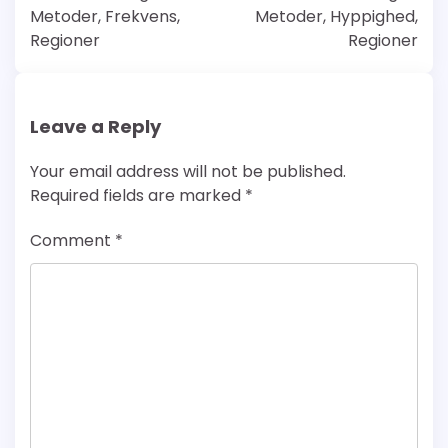
Metoder, Frekvens,
Metoder, Hyppighed,
Regioner
Regioner
Leave a Reply
Your email address will not be published.
Required fields are marked
*
Comment
*