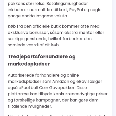
pakkens størrelse. Betalingsmuligheder
inkluderer normalt kreditkort, PayPal og nogle
gange endda in-game valuta.
Køb fra den officielle butik kommer ofte med
eksklusive bonusser, såsom ekstra mønter eller
særlige genstande, hvilket forbedrer den
samlede værdi af dit køb.
Tredjepartsforhandlere og
markedspladser
Autoriserede forhandlere og online
markedspladser som Amazon og eBay sælger
også eFootball Coin Gavepakker. Disse
platforme kan tilbyde konkurrencedygtige priser
og forskellige kampagner, der kan gøre dem
tiltalende muligheder.