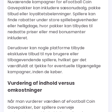
Nuværende kampagner for eFootball Coin
Gavepakker kan inkludere sæsonudsalg, pakke
tilbud eller loyalitetsbelønninger. Spillere kan
finde rabatter under store spillebegivenheder
eller helligdage, hvor pakker kan tilbydes til
nedsatte priser eller med bonusmønter
inkluderet.
Derudover kan nogle platforme tilbyde
eksklusive tilbud til nye brugere eller
tilbagevendende spillere, hvilket gør det
værdifuldt at tjekke for eventuelle tilgængelige
kampagner, inden de køber.
Vurdering af indhold versus
omkostninger
Når man vurderer værdien af eFootball Coin
Gavepakker, bør spillere overveje