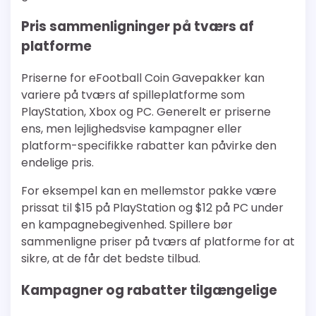
Pris sammenligninger på tværs af
platforme
Priserne for eFootball Coin Gavepakker kan
variere på tværs af spilleplatforme som
PlayStation, Xbox og PC. Generelt er priserne
ens, men lejlighedsvise kampagner eller
platform-specifikke rabatter kan påvirke den
endelige pris.
For eksempel kan en mellemstor pakke være
prissat til $15 på PlayStation og $12 på PC under
en kampagnebegivenhed. Spillere bør
sammenligne priser på tværs af platforme for at
sikre, at de får det bedste tilbud.
Kampagner og rabatter tilgængelige